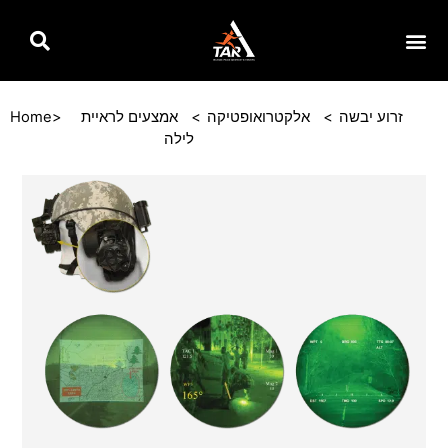
ברה
גות
רדה
ברה
זרוע יבשה
/
אלקטרואופטיקה
/
אמצעים לראיית
/
Home
/ מערכת הזרקת נתונים CEHUD
לילה