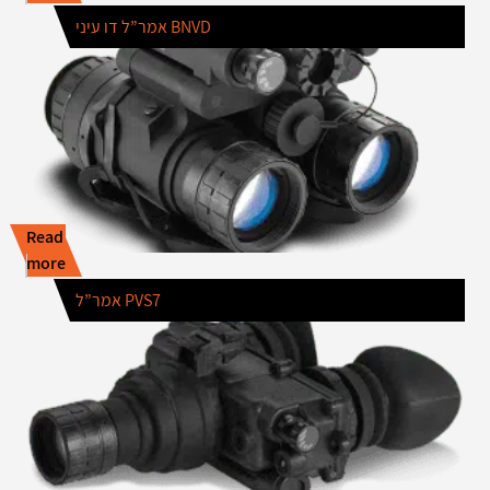
אמר”ל דו עיני BNVD
Read
more
אמר”ל PVS7