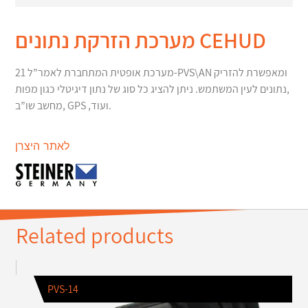
מערכת הזרקת נתונים CEHUD
מערכת אופטית המתחברת לאמר”ל 21-PVS\AN ומאפשרת להזריק
נתונים לעין המשתמש. ניתן להציג כל סוג של נתון דיגיטלי כגון מפות,
מחשב שו”ב, GPS ,ועוד.
לאתר היצרן
Related products
PVS-14