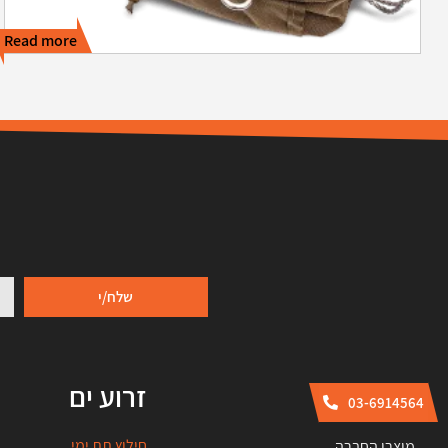
Read more
שלח/י
זרוע ים
03-6914564
חילוץ תת ימי
מוצרי החברה