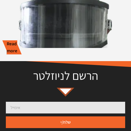
Read
more
הרשם לניוזלטר
שלח/י