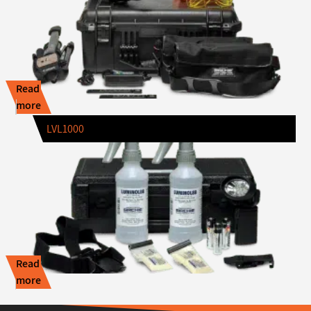
Read
more
LVL1000
Read
more