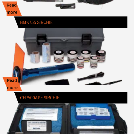
Read
more
BMK755 SIRCHIE
Read
more
CFP500APF SIRCHIE